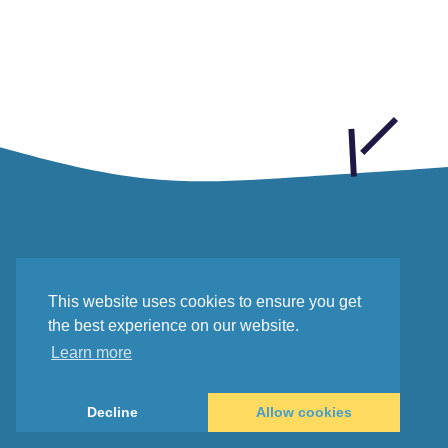
FiveTeams ist ein anonymer
Marktplatz, auf dem du dich gemäß
This website uses cookies to ensure you get
deiner Wunschvorstellungen
the best experience on our website.
abwerben lassen kannst.
Learn more

Decline
Allow cookies